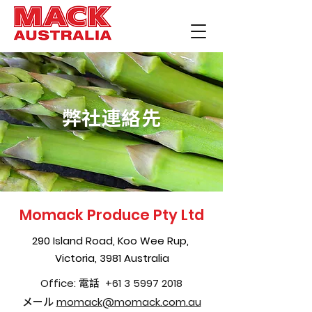
弊社連絡先
Momack Produce Pty Ltd
290 Island Road, Koo Wee Rup,
Victoria, 3981 Australia
電話
Office:
+61 3 5997 2018
メール
momack@momack.com.au